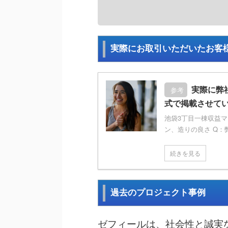
実際にお取引いただいたお客
実際に弊
参考
式で掲載させて
池袋3丁目一棟収益マ
ン、造りの良さ Q：弊
続きを見る
過去のプロジェクト事例
ゼフィールは、社会性と誠実